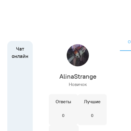
О
AlinaStrange
Новичок
Ответы
Лучшие
0
0