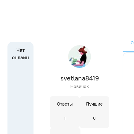
О
svetlana8419
Новичок
Ответы
Лучшие
1
0