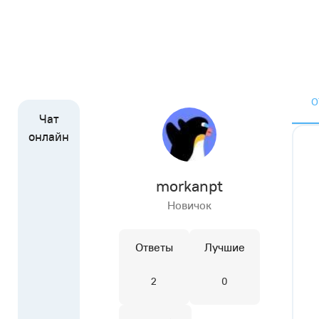
О
morkanpt
Новичок
Ответы
Лучшие
2
0