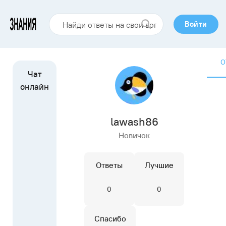
Войти
О
lawash86
Новичок
Ответы
Лучшие
0
0
Спасибо