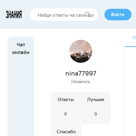
Войти
О
nina77997
Новичок
Ответы
Лучшие
6
0
Спасибо