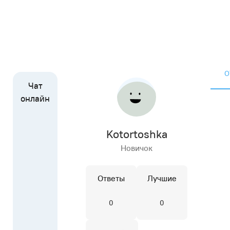
О
Kotortoshka
Новичок
Ответы
Лучшие
0
0